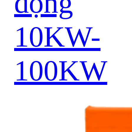
động
10KW-
100KW