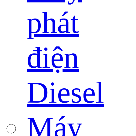
phát
điện
Diesel
Máy