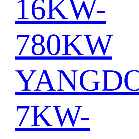
16KW-
780KW
YANGD
7KW-