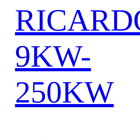
RICARD
9KW-
250KW