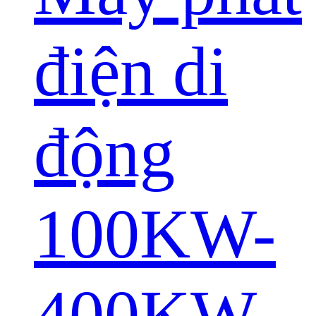
điện di
động
100KW-
400KW