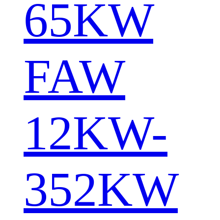
65KW
FAW
12KW-
352KW