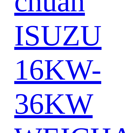
chuẩn
ISUZU
16KW-
36KW